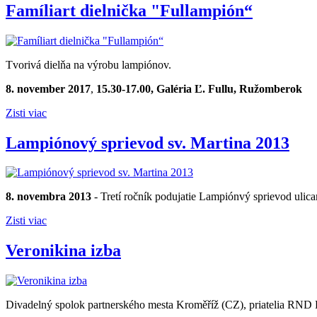
Famíliart dielnička "Fullampión“
Tvorivá dielňa na výrobu lampiónov.
8. november 2017
,
15.30-17.00, Galéria Ľ. Fullu,
Ružomberok
Zisti viac
Lampiónový sprievod sv. Martina 2013
8. novembra 2013
- Tretí ročník podujatie Lampiónvý sprievod uli
Zisti viac
Veronikina izba
Divadelný spolok partnerského mesta Kroměříž (CZ), priatelia RND 