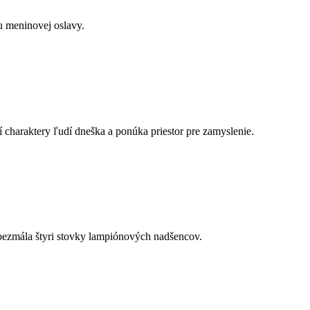
 meninovej oslavy.
lí charaktery ľudí dneška a ponúka priestor pre zamyslenie.
bezmála štyri stovky lampiónových nadšencov.