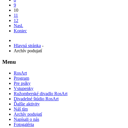
9
10
11
12
Nasl.
Koniec
Hlavná stránka
-
Archív podujatí
Menu
RosArt
Program
Pre psíky
Vstupenky
Ružomberské divadlo RosArt
Divadelné štúdio RosArt
Ďalšie aktivity
Náš tím
Archív podujatí
Napísali o nás
Fotogaléria