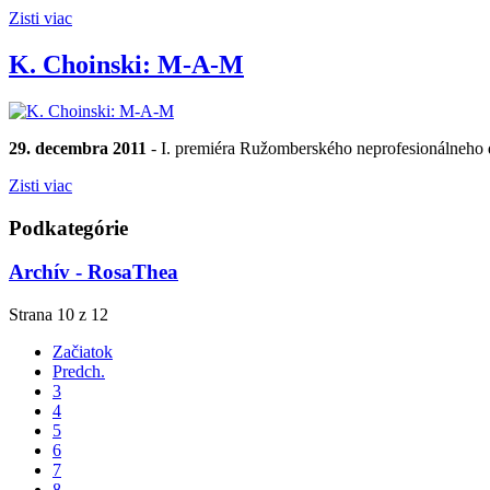
Zisti viac
K. Choinski: M-A-M
29. decembra 2011
- I. premiéra Ružomberského neprofesionálneho
Zisti viac
Podkategórie
Archív - RosaThea
Strana 10 z 12
Začiatok
Predch.
3
4
5
6
7
8