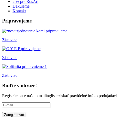
2 % pre RosArt
Ďakujeme
Kontakt
Pripravujeme
Zisti viac
Zisti viac
Zisti viac
Buďte v obraze!
Registráciou v našom mailingliste získať pravidelné info o podujati