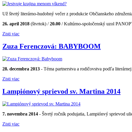
Už štvrtý literárno-hudobný večer z produkcie Občianskeho združeni
26. apríl 2018
(štvrtok) /
20.00
/ Kultúrno-spoločenský uzol PANO
Zisti viac
Zuza Ferenczová: BABYBOOM
28. decembra 2013
- Téma partnerstva a rodičovstva podľa literárne
Zisti viac
Lampiónový sprievod sv. Martina 2014
7. novembra 2014
- Štvrtý ročník podujatia, Lampiónvý sprievod u
Zisti viac