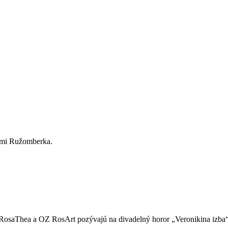
cami Ružomberka.
RosaThea a OZ RosArt pozývajú na divadelný horor „Veronikina izba“