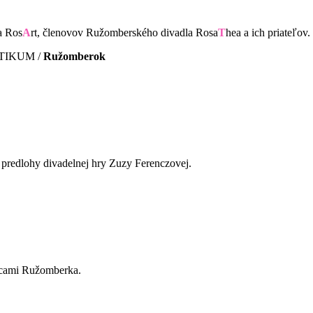
a Ros
A
rt, členovov Ružomberského divadla Rosa
T
hea a ich priateľov.
PTIKUM /
Ružomberok
j predlohy divadelnej hry Zuzy Ferenczovej.
licami Ružomberka.