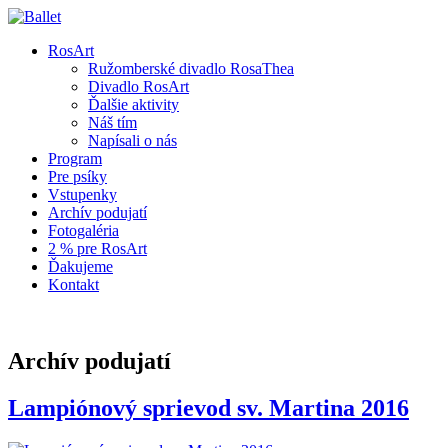
RosArt
Ružomberské divadlo RosaThea
Divadlo RosArt
Ďalšie aktivity
Náš tím
Napísali o nás
Program
Pre psíky
Vstupenky
Archív podujatí
Fotogaléria
2 % pre RosArt
Ďakujeme
Kontakt
Archív podujatí
Lampiónový sprievod sv. Martina 2016