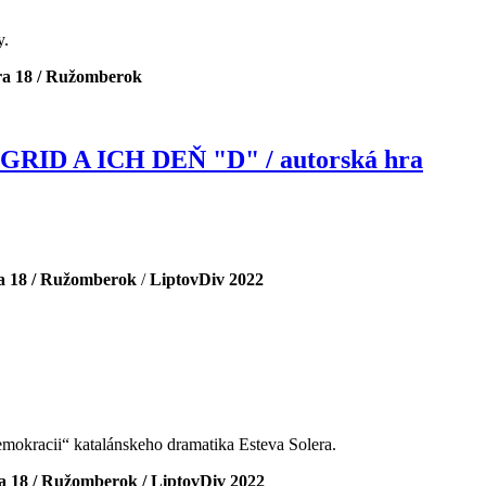
y.
ra 18 / Ružomberok
GRID A ICH DEŇ "D" / autorská hra
ra 18 / Ružomberok
/
LiptovDiv 2022
demokracii“ katalánskeho dramatika Esteva Solera.
ra 18 / Ružomberok /
LiptovDiv 2022