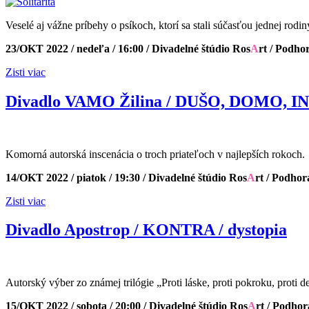
Veselé aj vážne príbehy o psíkoch, ktorí sa stali súčasťou jednej rodin
23/OKT 2022 / nedeľa / 16:00 / Divadelné štúdio Ros
A
rt / Podho
Zisti viac
Divadlo VAMO Žilina / DUŠO, DOMO, IN
Komorná autorská inscenácia o troch priateľoch v najlepších rokoch.
14/OKT 2022 / piatok / 19:30 / Divadelné štúdio Ros
A
rt / Podho
Zisti viac
Divadlo Apostrop / KONTRA / dystopia
Autorský výber zo známej trilógie „Proti láske, proti pokroku, proti 
15/OKT 2022 / sobota / 20:00 / Divadelné štúdio Ros
A
rt / Podho