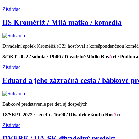
Zisti viac
DS Kroměříž / Milá matko / komédia
Divadelní spolek Kroměříž (CZ) hosťoval s korešpondenčnou komédi
8/OKT 2022 / sobota / 19:00 / Divadelné štúdio Ros
A
rt / Podhor
Zisti viac
Eduard a jeho zázračná cesta / bábkové pr
Bábkové predstavenie pre deti aj dospelých.
18/SEPT 2022
/ nedeľa /
16:00 / Divadelné štúdio Ros
A
rt
Zisti viac
DVERE / UA-SK divadelný projekt