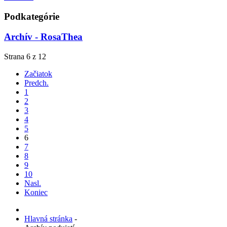
Podkategórie
Archív - RosaThea
Strana 6 z 12
Začiatok
Predch.
1
2
3
4
5
6
7
8
9
10
Nasl.
Koniec
Hlavná stránka
-