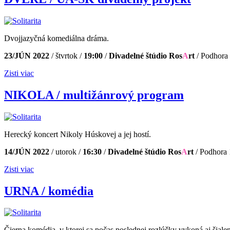
Dvojjazyčná komediálna dráma.
23/JÚN 2022
/ štvrtok /
19
:00
/
Divadelné štúdio Ros
A
rt
/ Podhora 
Zisti viac
NIKOLA / multižánrový program
Herecký koncert Nikoly Húskovej a jej hostí.
14/JÚN 2022
/ utorok /
16:30
/
Divadelné štúdio Ros
A
rt
/ Podhora 
Zisti viac
URNA / komédia
Čierna komédia, v ktorej sa počas poslednej rozlúčky vykoná aj šialený