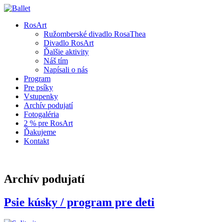
RosArt
Ružomberské divadlo RosaThea
Divadlo RosArt
Ďalšie aktivity
Náš tím
Napísali o nás
Program
Pre psíky
Vstupenky
Archív podujatí
Fotogaléria
2 % pre RosArt
Ďakujeme
Kontakt
Archív podujatí
Psie kúsky / program pre deti