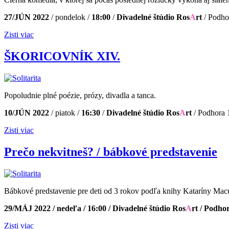
27/JÚN 2022
/ pondelok /
18:00
/
Divadelné štúdio Ros
A
rt
/ Podho
Zisti viac
ŠKORICOVNÍK XIV.
Popoludnie plné poézie, prózy, divadla a tanca.
10/JÚN 2022
/ piatok /
16
:30
/
Divadelné štúdio Ros
A
rt
/ Podhora 
Zisti viac
Prečo nekvitneš? / bábkové predstavenie
Bábkové predstavenie pre deti od 3 rokov podľa knihy Kataríny Mac
29/MÁJ 2022 / nedeľa / 16:00 / Divadelné štúdio Ros
A
rt / Podho
Zisti viac