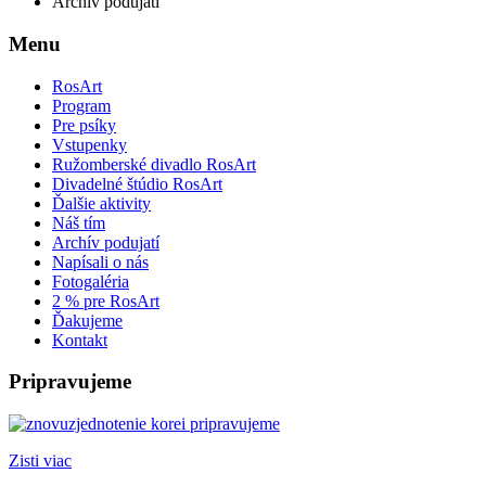
Archív podujatí
Menu
RosArt
Program
Pre psíky
Vstupenky
Ružomberské divadlo RosArt
Divadelné štúdio RosArt
Ďalšie aktivity
Náš tím
Archív podujatí
Napísali o nás
Fotogaléria
2 % pre RosArt
Ďakujeme
Kontakt
Pripravujeme
Zisti viac