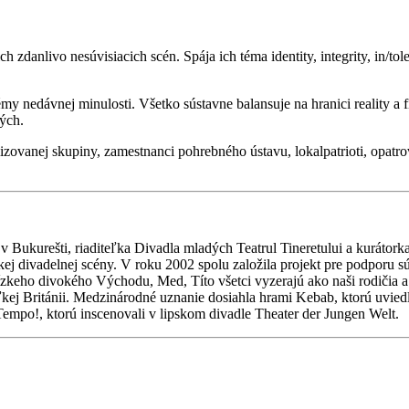
anlivo nesúvisiacich scén. Spája ich téma identity, integrity, in/tole
témy nedávnej minulosti. Všetko sústavne balansuje na hranici reality a
mých.
izovanej skupiny, zamestnanci pohrebného ústavu, lokalpatrioti, opatrov
v Bukurešti, riaditeľka Divadla mladých Teatrul Tineretului a kurátorka
ej divadelnej scény. V roku 2002 spolu založila projekt pre podporu s
keho divokého Východu, Med, Títo všetci vyzerajú ako naši rodičia a i
j Británii. Medzinárodné uznanie dosiahla hrami Kebab, ktorú uviedl
po!, ktorú inscenovali v lipskom divadle Theater der Jungen Welt.