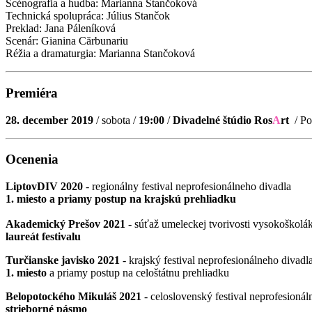
Scénografia a hudba: Marianna Stančoková
Technická spolupráca: Július Stančok
Preklad: Jana Páleníková
Scenár: Gianina Cărbunariu
Réžia a dramaturgia: Marianna Stančoková
Premiéra
28. december 2019
/ sobota /
19:00
/
Divadelné štúdio Ros
A
rt
/ Po
Ocenenia
LiptovDIV 2020
- regionálny festival neprofesionálneho divadla
1. miesto a priamy postup na krajskú prehliadku
Akademický Prešov 2021
- súťaž umeleckej tvorivosti vysokoškol
laureát festivalu
Turčianske javisko 2021
- krajský festival neprofesionálneho divadl
1. miesto
a priamy postup na celoštátnu prehliadku
Belopotockého Mikuláš 2021
- celoslovenský festival neprofesionál
strieborné pásmo