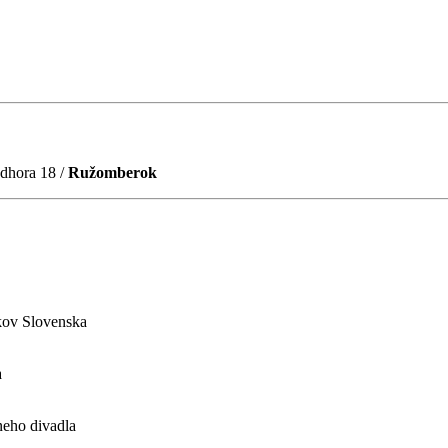
dhora 18 /
Ružomberok
ákov Slovenska
a
neho divadla