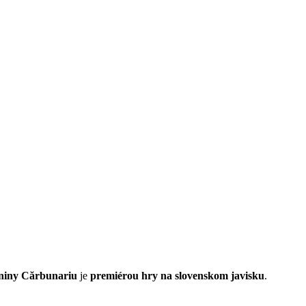
niny Cărbunariu
je
premiérou hry na slovenskom javisku
.