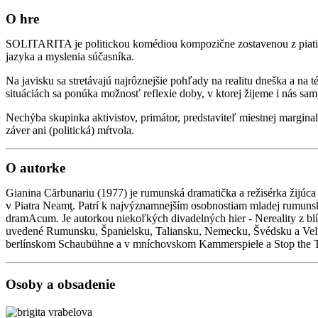
O hre
SOLITARITA je politickou komédiou kompozične zostavenou z piatich zd
jazyka a myslenia súčasníka.
Na javisku sa stretávajú najrôznejšie pohľady na realitu dneška a na 
situáciách sa ponúka možnosť reflexie doby, v ktorej žijeme i nás sa
Nechýba skupinka aktivistov, primátor, predstaviteľ miestnej marginal
záver ani (politická) mŕtvola.
O autorke
Gianina Cărbunariu (1977) je rumunská dramatička a režisérka žijúca 
v Piatra Neamţ. Patrí k najvýznamnejším osobnostiam mladej rumunsk
dramAcum. Je autorkou niekoľkých divadelných hier - Nereality z blíz
uvedené Rumunsku, Španielsku, Taliansku, Nemecku, Švédsku a Veľke
berlínskom Schaubühne a v mníchovskom Kammerspiele a Stop the Tem
Osoby a obsadenie