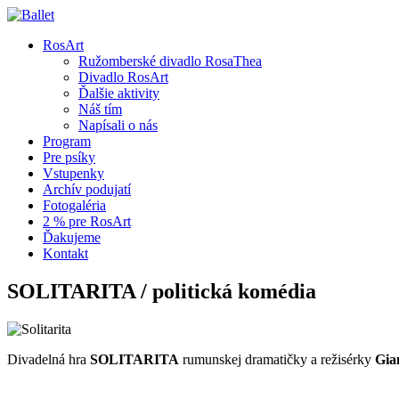
RosArt
Ružomberské divadlo RosaThea
Divadlo RosArt
Ďalšie aktivity
Náš tím
Napísali o nás
Program
Pre psíky
Vstupenky
Archív podujatí
Fotogaléria
2 % pre RosArt
Ďakujeme
Kontakt
SOLITARITA / politická komédia
Divadelná hra
SOLITARITA
rumunskej dramatičky a režisérky
Gia