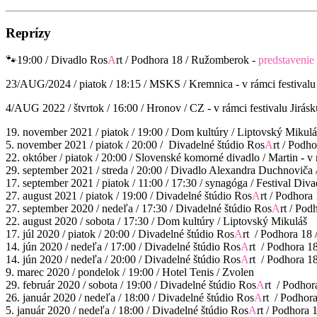
Reprízy
🐾19:00 /
Divadlo Ros
A
rt / Podhora 18 / Ružomberok -
predstavenie 
23/AUG/2024 / piatok / 18:15 / MSKS / Kremnica - v rámci festival
4/AUG 2022 / štvrtok / 16:00 / Hronov / CZ - v rámci festivalu Jirá
19. november 2021 / piatok / 19:00 / Dom kultúry / Liptovský Mikul
5. november 2021 / piatok / 20:00 / Divadelné štúdio Ros
A
rt / Podh
22. október / piatok / 20:00 / Slovenské komorné divadlo / Martin - v
29. september 2021 / streda / 20:00 / Divadlo Alexandra Duchnoviča 
17. september 2021 / piatok / 11:00 / 17:30 / synagóga / Festival Di
27. august 2021 / piatok / 19:00 / Divadelné štúdio Ros
A
rt / Podhor
27. september 2020 / nedeľa / 17:30 / Divadelné štúdio Ros
A
rt / Po
22. august 2020 / sobota / 17:30 / Dom kultúry / Liptovský Mikuláš
17. júl 2020 / piatok / 20:00 / Divadelné štúdio Ros
A
rt / Podhora 18
14. jún 2020 / nedeľa / 17:00 / Divadelné štúdio Ros
A
rt / Podhora 1
14. jún 2020 / nedeľa / 20:00 / Divadelné štúdio Ros
A
rt / Podhora 1
9. marec 2020 / pondelok / 19:00 / Hotel Tenis / Zvolen
29. február 2020 / sobota / 19:00 / Divadelné štúdio Ros
A
rt / Podho
26. január 2020 / nedeľa / 18:00 / Divadelné štúdio Ros
A
rt / Podhor
5. január 2020 / nedeľa / 18:00 / Divadelné štúdio Ros
A
rt / Podhora