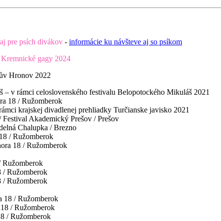
aj pre psích divákov
-
informácie ku návšteve aj so psíkom
u
Kremnické gagy 2024
skův Hronov 2022
áš – v rámci celoslovenského festivalu Belopotockého Mikuláš 2021
ora 18 / Ružomberok
 rámci krajskej divadlenej prehliadky Turčianske javisko 2021
/ Festival Akademický Prešov / Prešov
vadelná Chalupka / Brezno
a 18 / Ružomberok
dhora 18 / Ružomberok
 / Ružomberok
8 / Ružomberok
8 / Ružomberok
ra 18 / Ružomberok
a18 / Ružomberok
 18 / Ružomberok