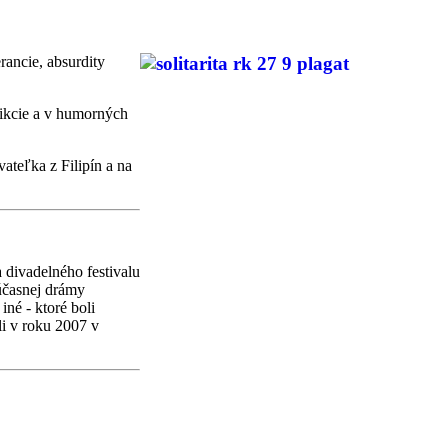
rancie, absurdity
 fikcie a v humorných
ateľka z Filipín a na
 divadelného festivalu
účasnej drámy
né - ktoré boli
i v roku 2007 v