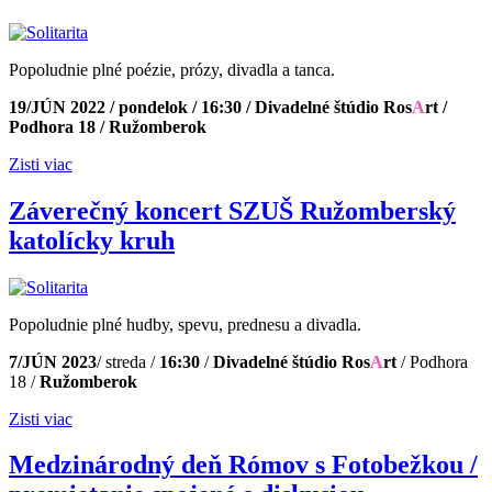
Popoludnie plné poézie, prózy, divadla a tanca.
19/JÚN 2022 / pondelok / 16:30 / Divadelné štúdio Ros
A
rt /
Podhora 18 / Ružomberok
Zisti viac
Záverečný koncert SZUŠ Ružomberský
katolícky kruh
Popoludnie plné hudby, spevu, prednesu a divadla.
7/JÚN 2023
/ streda /
16
:30
/
Divadelné štúdio Ros
A
rt
/ Podhora
18 /
Ružomberok
Zisti viac
Medzinárodný deň Rómov s Fotobežkou /