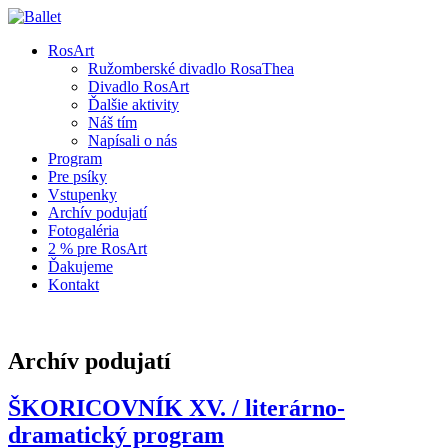
RosArt
Ružomberské divadlo RosaThea
Divadlo RosArt
Ďalšie aktivity
Náš tím
Napísali o nás
Program
Pre psíky
Vstupenky
Archív podujatí
Fotogaléria
2 % pre RosArt
Ďakujeme
Kontakt
Archív podujatí
ŠKORICOVNÍK XV. / literárno-
dramatický program