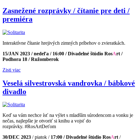
Zasnežené rozprávky / čítanie pre deti /
premiéra
Interaktívne čítanie hrejivých zimných príbehov o zvieratkách.
15/JAN 2023 / nedeľa / 16:00 / Divadelné štúdio Ros
A
rt /
Podhora 18 / Ružomberok
Zisti viac
Veselá silvestrovská vandrovka / bábkové
divadlo
Keď sa vám nechce ísť na výlet s mladším súrodencom a vonku je
nečas, najlepšie je otvoriť si knihu a vojsť do
rozprávky. #RosArtDeťom
30/DEC 2023
/ piatok /
17:00 / Divadelné štúdio Ros
A
rt
/