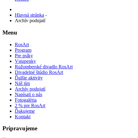
Hlavná stránka
-
Archív podujatí
Menu
RosArt
Program
Pre psíky
Vstupenky
Ružomberské divadlo RosArt
Divadelné štúdio RosArt
Ďalšie aktivity
Náš tím
Archív podujatí
Napísali o nás
Fotogaléria
2 % pre RosArt
Ďakujeme
Kontakt
Pripravujeme