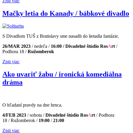
Zisti viac
Mačky letia do Kanady / bábkové divadlo
S Divadlom TUŠ z Bratislavy sme nasadli do lietadla fantázie.
26/MAR 2023
/ nedeľa /
16:00 / Divadelné štúdio Ros
A
rt
/
Podhora 18 /
Ružomberok
Zisti viac
Ako uvariť žabu / ironická komediálna
dráma
O hľadaní pravdy na dne hrnca.
4/FEB 2023
/ sobota /
Divadelné štúdio Ros
A
rt
/ Podhora
18 / Ružomberok /
19:00
/
21:00
Zisti viac