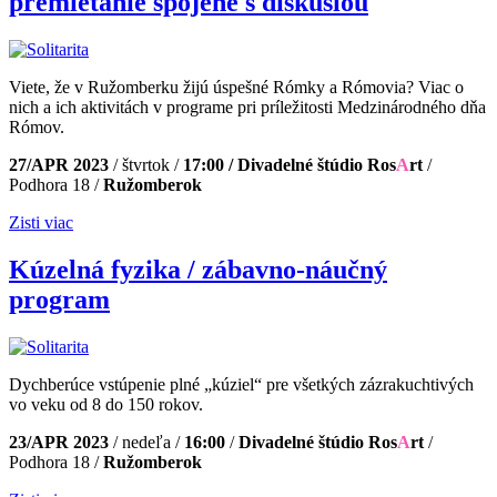
premietanie spojené s diskusiou
Viete, že v Ružomberku žijú úspešné Rómky a Rómovia? Viac o
nich a ich aktivitách v programe pri príležitosti Medzinárodného dňa
Rómov.
27/APR 2023
/ štvrtok /
17:00 / Divadelné štúdio Ros
A
rt
/
Podhora 18 /
Ružomberok
Zisti viac
Kúzelná fyzika / zábavno-náučný
program
Dychberúce vstúpenie plné „kúziel“ pre všetkých zázrakuchtivých
vo veku od 8 do 150 rokov.
23/APR 2023
/ nedeľa /
16:00
/
Divadelné štúdio Ros
A
rt
/
Podhora 18 /
Ružomberok