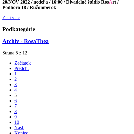
20/NOV 2022 / nedeľa / 16:00 / Divadelné štúdio Ros
A
rt /
Podhora 18 / Ružomberok
Zisti viac
Podkategórie
Archív - RosaThea
Strana 5 z 12
Začiatok
Predch.
1
2
3
4
5
6
7
8
9
10
Nasl.
Koniec