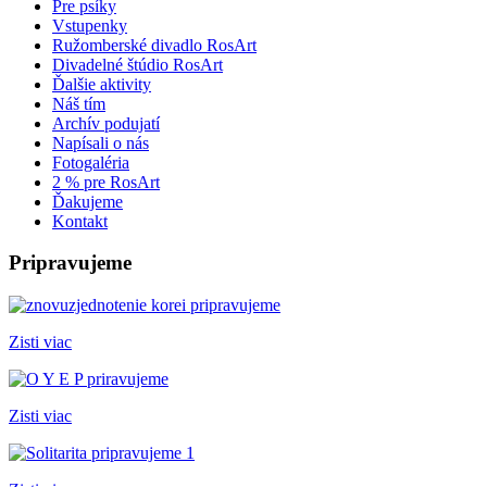
Pre psíky
Vstupenky
Ružomberské divadlo RosArt
Divadelné štúdio RosArt
Ďalšie aktivity
Náš tím
Archív podujatí
Napísali o nás
Fotogaléria
2 % pre RosArt
Ďakujeme
Kontakt
Pripravujeme
Zisti viac
Zisti viac