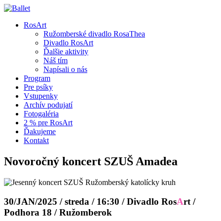
RosArt
Ružomberské divadlo RosaThea
Divadlo RosArt
Ďalšie aktivity
Náš tím
Napísali o nás
Program
Pre psíky
Vstupenky
Archív podujatí
Fotogaléria
2 % pre RosArt
Ďakujeme
Kontakt
Novoročný koncert SZUŠ Amadea
30/JAN/2025
/ streda /
16
:3
0
/
Divadlo Ros
A
rt
/
Podhora 18 /
Ružomberok