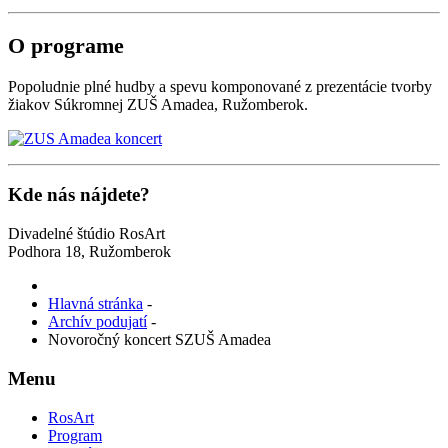
O programe
Popoludnie plné hudby a spevu komponované z prezentácie tvorby
žiakov Súkromnej ZUŠ Amadea, Ružomberok.
Kde nás nájdete?
Divadelné štúdio RosArt
Podhora 18, Ružomberok
Hlavná stránka
-
Archív podujatí
-
Novoročný koncert SZUŠ Amadea
Menu
RosArt
Program