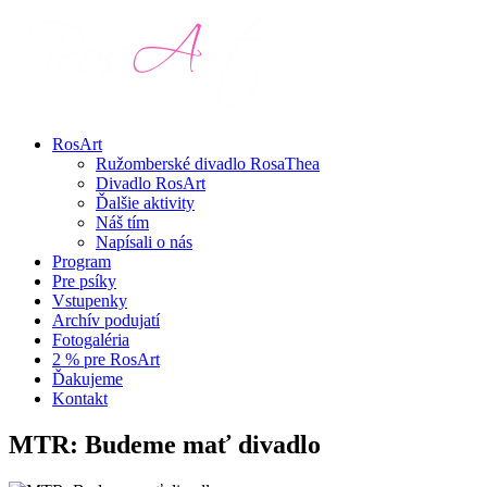
RosArt
Ružomberské divadlo RosaThea
Divadlo RosArt
Ďalšie aktivity
Náš tím
Napísali o nás
Program
Pre psíky
Vstupenky
Archív podujatí
Fotogaléria
2 % pre RosArt
Ďakujeme
Kontakt
MTR: Budeme mať divadlo