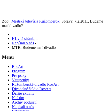
Zdoj:
Mestská televízia Ružomberok
, Správy, 7.2.2011, Budeme
mať divadlo?
Hlavná stránka
-
Napísali o nás
-
MTR: Budeme mať divadlo
Menu
RosArt
Program
Pre psíky
Vstupenky
Ružomberské divadlo RosArt
Divadelné štúdio RosArt
Ďalšie aktivity
Náš tím
Archív podujatí
Napísali o nás