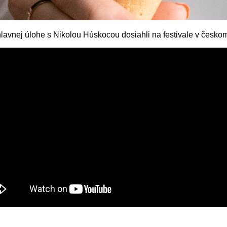
hlavnej úlohe s Nikolou Húskocou dosiahli na festivale v česko