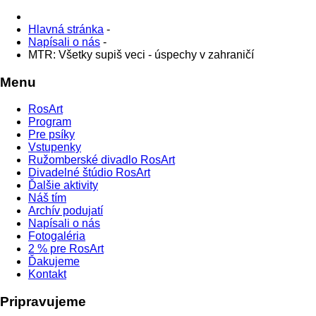
Hlavná stránka
-
Napísali o nás
-
MTR: Všetky supiš veci - úspechy v zahraničí
Menu
RosArt
Program
Pre psíky
Vstupenky
Ružomberské divadlo RosArt
Divadelné štúdio RosArt
Ďalšie aktivity
Náš tím
Archív podujatí
Napísali o nás
Fotogaléria
2 % pre RosArt
Ďakujeme
Kontakt
Pripravujeme