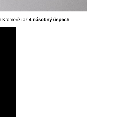
m Kroměříži až
4-násobný úspech
.