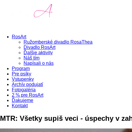
RosArt
Ružomberské divadlo RosaThea
Divadlo RosArt
Ďalšie aktivity
Náš tím
Napísali o nás
Program
Pre psíky
Vstupenky
Archív podujatí
Fotogaléria
2 % pre RosArt
Ďakujeme
Kontakt
MTR: Všetky supiš veci - úspechy v zah