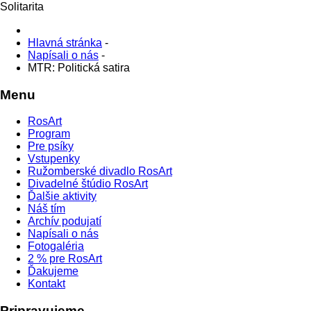
Solitarita
Hlavná stránka
-
Napísali o nás
-
MTR: Politická satira
Menu
RosArt
Program
Pre psíky
Vstupenky
Ružomberské divadlo RosArt
Divadelné štúdio RosArt
Ďalšie aktivity
Náš tím
Archív podujatí
Napísali o nás
Fotogaléria
2 % pre RosArt
Ďakujeme
Kontakt
Pripravujeme