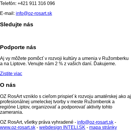
Telefón: +421 911 316 096
E-mail:
info@oz-rosart.sk
Sledujte nás
Podporte nás
Aj vy môžete pomôcť v rozvoji kultúry a umenia v Ružomberku
a na Liptove. Venujte nám 2 % z vašich daní. Ďakujeme.
Zistite viac
O nás
OZ RosArt vzniklo s cieľom prispieť k rozvoju amatérskej ako aj
profesionálnej umeleckej tvorby v meste Ružomberok a
regióne Liptov, organizovať a podporovať aktivity tohto
zamerania.
OZ RosArt, všetky práva vyhradené -
info@oz-rosart.sk
-
www.oz-rosart.sk
-
webdesign INTELI.SK
-
mapa stránky