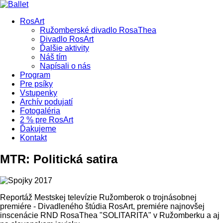
RosArt
Ružomberské divadlo RosaThea
Divadlo RosArt
Ďalšie aktivity
Náš tím
Napísali o nás
Program
Pre psíky
Vstupenky
Archív podujatí
Fotogaléria
2 % pre RosArt
Ďakujeme
Kontakt
MTR: Politická satira
Reportáž Mestskej televízie Ružomberok o trojnásobnej
premiére - Divadleného štúdia RosArt, premiére najnovšej
inscenácie RND RosaThea "SOLITARITA" v Ružomberku a aj