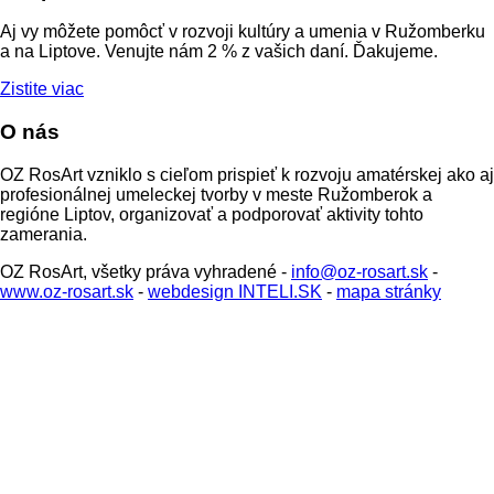
Aj vy môžete pomôcť v rozvoji kultúry a umenia v Ružomberku
a na Liptove. Venujte nám 2 % z vašich daní. Ďakujeme.
Zistite viac
O nás
OZ RosArt vzniklo s cieľom prispieť k rozvoju amatérskej ako aj
profesionálnej umeleckej tvorby v meste Ružomberok a
regióne Liptov, organizovať a podporovať aktivity tohto
zamerania.
OZ RosArt, všetky práva vyhradené -
info@oz-rosart.sk
-
www.oz-rosart.sk
-
webdesign INTELI.SK
-
mapa stránky