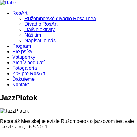
RosArt
Ružomberské divadlo RosaThea
Divadlo RosArt
Ďalšie aktivity
Náš tím
Napísali o nás
Program
Pre psíky
Vstupenky
Archív podujatí
Fotogaléria
2 % pre RosArt
Ďakujeme
Kontakt
JazzPiatok
Reportáž Mestskej televízie Ružomberok o jazzovom festivale
JazzPiatok, 16.5.2011