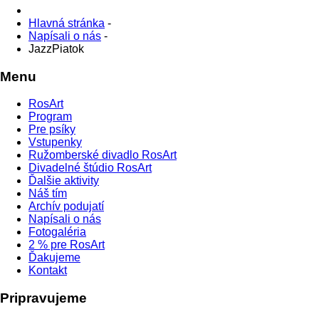
Hlavná stránka
-
Napísali o nás
-
JazzPiatok
Menu
RosArt
Program
Pre psíky
Vstupenky
Ružomberské divadlo RosArt
Divadelné štúdio RosArt
Ďalšie aktivity
Náš tím
Archív podujatí
Napísali o nás
Fotogaléria
2 % pre RosArt
Ďakujeme
Kontakt
Pripravujeme