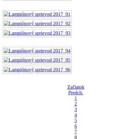
Začiatok
Predch.
1
2
3
4
5
6
7
8