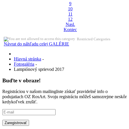
9
10
11
12
Nasl.
Koniec
Restricted Categories
Návrat do náhľadu celej GALÉRIE
Hlavná stránka
-
Fotogaléria
-
Lampiónový sprievod 2017
Buďte v obraze!
Registráciou v našom mailingliste získať pravidelné info o
podujatiach OZ RosArt. Svoju registráciu môžeš samozrejme neskôr
kedykoľvek zrušiť.