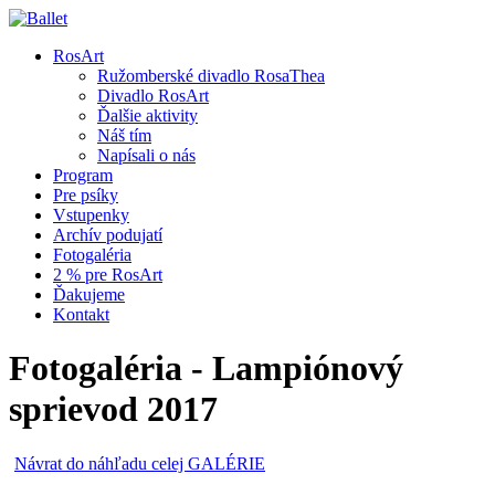
RosArt
Ružomberské divadlo RosaThea
Divadlo RosArt
Ďalšie aktivity
Náš tím
Napísali o nás
Program
Pre psíky
Vstupenky
Archív podujatí
Fotogaléria
2 % pre RosArt
Ďakujeme
Kontakt
Fotogaléria - Lampiónový
sprievod 2017
Návrat do náhľadu celej GALÉRIE