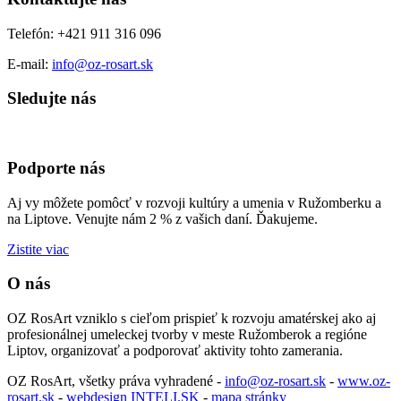
Telefón: +421 911 316 096
E-mail:
info@oz-rosart.sk
Sledujte nás
Podporte nás
Aj vy môžete pomôcť v rozvoji kultúry a umenia v Ružomberku a
na Liptove. Venujte nám 2 % z vašich daní. Ďakujeme.
Zistite viac
O nás
OZ RosArt vzniklo s cieľom prispieť k rozvoju amatérskej ako aj
profesionálnej umeleckej tvorby v meste Ružomberok a regióne
Liptov, organizovať a podporovať aktivity tohto zamerania.
OZ RosArt, všetky práva vyhradené -
info@oz-rosart.sk
-
www.oz-
rosart.sk
-
webdesign INTELI.SK
-
mapa stránky