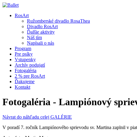
RosArt
Ružomberské divadlo RosaThea
Divadlo RosArt
Ďalšie aktivity
Náš tím
Napísali o nás
Program
Pre psíky
Vstupenky
Archív podujatí
Fotogaléria
2 % pre RosArt
Ďakujeme
Kontakt
Fotogaléria - Lampiónový sprie
Návrat do náhľadu celej GALÉRIE
V poradí 7. ročník Lampiónového sprievodu sv. Martina zaplnil v pi