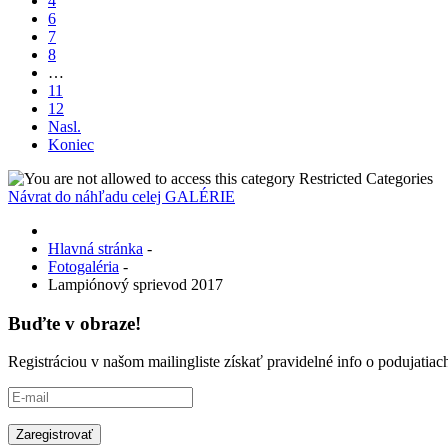
4
6
7
8
…
11
12
Nasl.
Koniec
Restricted Categories
Návrat do náhľadu celej GALÉRIE
Hlavná stránka
-
Fotogaléria
-
Lampiónový sprievod 2017
Buďte v obraze!
Registráciou v našom mailingliste získať pravidelné info o podujati