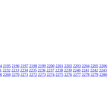
4
2195
2196
2197
2198
2199
2200
2201
2202
2203
2204
2205
2206
1
2232
2233
2234
2235
2236
2237
2238
2239
2240
2241
2242
2243
8
2269
2270
2271
2272
2273
2274
2275
2276
2277
2278
2279
2280