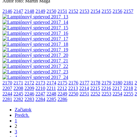
Autor foto: Martin Maga
2146
2147
2148
2149
2150
2151
2152
2153
2154
2155
2156
2157
2170
2171
2172
2173
2174
2175
2176
2177
2178
2179
2180
2181
2
2207
2208
2209
2210
2211
2212
2213
2214
2215
2216
2217
2218
2
2244
2245
2246
2247
2248
2249
2250
2251
2252
2253
2254
2255
2
2281
2282
2283
2284
2285
2286
Začiatok
Predch.
1
2
3