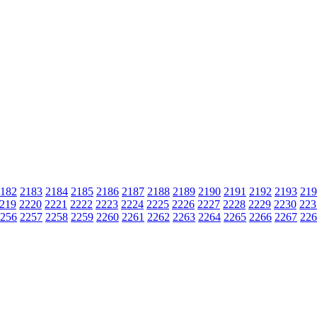
182
2183
2184
2185
2186
2187
2188
2189
2190
2191
2192
2193
219
219
2220
2221
2222
2223
2224
2225
2226
2227
2228
2229
2230
223
256
2257
2258
2259
2260
2261
2262
2263
2264
2265
2266
2267
226