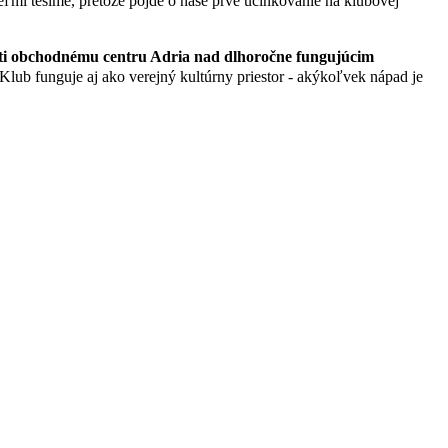
veľmi tešíme, pretože pôjde o naše prvé účinkovanie na klubovej
ti obchodnému centru Adria nad dlhoročne fungujúcim
 Klub funguje aj ako verejný kultúrny priestor - akýkoľvek nápad je