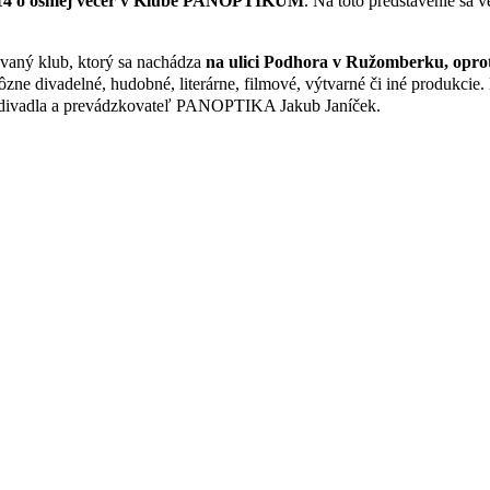
014 o ôsmej večer v Klube PANOPTIKUM
. Na toto predstavenie sa 
aný klub, ktorý sa nachádza
na ulici Podhora v Ružomberku, opro
ôzne divadelné, hudobné, literárne, filmové, výtvarné či iné produkcie.
rec divadla a prevádzkovateľ PANOPTIKA Jakub Janíček.