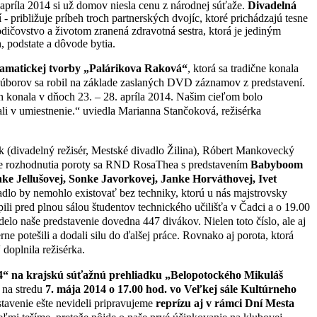
príla 2014 si už domov niesla cenu z národnej súťaže.
Divadelná
- približuje príbeh troch partnerských dvojíc, ktoré prichádzajú tesne
odičovstvo a životom zranená zdravotná sestra, ktorá je jediným
, podstate a dôvode bytia.
ramatickej tvorby „Palárikova Raková“
, ktorá sa tradične konala
 súborov sa robil na základe zaslaných DVD záznamov z predstavení.
ach konala v dňoch 23. – 28. apríla 2014. Našim cieľom bolo
li v umiestnenie.“ uviedla Marianna Stančoková, režisérka
k (divadelný režisér, Mestské divadlo Žilina), Róbert Mankovecký
lade rozhodnutia poroty sa RND RosaThea s predstavením
Babyboom
e Jellušovej, Sonke Javorkovej, Janke Horváthovej, Ivet
adlo by nemohlo existovať bez techniky, ktorú u nás majstrovsky
ili pred plnou sálou študentov technického učilišťa v Čadci a o 19.00
elo naše predstavenie dovedna 447 divákov. Nielen toto číslo, ale aj
ne potešili a dodali silu do ďalšej práce. Rovnako aj porota, ktorá
 doplnila režisérka.
14“ na krajskú súťažnú prehliadku „Belopotockého Mikuláš
 na stredu
7. mája 2014 o 17.00 hod. vo Veľkej sále Kultúrneho
stavenie ešte nevideli pripravujeme
reprízu aj v rámci Dní Mesta