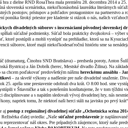
ná hra z dielne RND RosaThea mala premiéru 28. decembra 2014 a 25. a
ná slovenská scenáristka, niekoľkonásobná laureátka literárnych súťaží 
stných postojov, prístupov a pohľadov protagonistov na partnerstvo a r
 ponúka široký priestor pre kladenie si otázok o nás, našich vzťahoch
ckych divadelných súborov s inscenáciami pôvodnej slovenskej d
e spĺňali súťažné podmienky. Súťaž bola prakticky dvojkolová – výber
esť, ktoré postúpili a mohli vystúpiť na prehliadke, ktorá sa na Kysuci
ncii súborov, ktoré majú niekoľkodesaťročnú históriu sme sa nenádeja
áč (dramaturg, Činohra SND Bratislava) – predseda poroty, Anton Šulí
anská Bystrica) a Ján Dobrík (herec, Mestské divadlo Žilina). Na zák
mto sa chcem poďakovať predovšetkým nášmu
hereckému ansáblu - Jank
tíkovi
– za skvelé výkony a nadšenie pre naše divadelné snaženie. Div
k 25. apríla sme prestavenie odohrali dva krát. O 8:00 hod. sme vystúp
úpili v Štiavničke a tak s potešením konštatujeme, že v tom týždni vid
ci disciplinovane a s napätím sledovali vývoj divadelnej hry, nás nesmier
ony, napriek tomu, že niektorí naši herci stáli na javisku po prvý krát“
e aj
postup z regionálnej divadelnej súťaže „Ochotnícka scéna 20
. Režisérka ďalej uviedla: „Naše
súťažné predstavenie
je naplánované
ťou reprezentovať náš okres. Pre prípadných záujemcov, ktorý naše pred