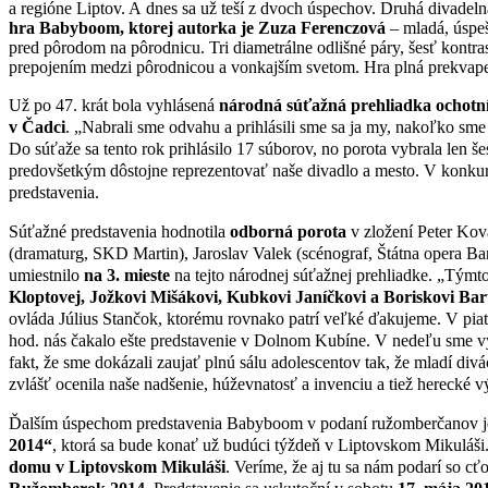
a regióne Liptov. A dnes sa už teší z dvoch úspechov. Druhá divadel
hra Babyboom, ktorej autorka je Zuza Ferenczová
– mladá, úspeš
pred pôrodom na pôrodnicu. Tri diametrálne odlišné páry, šesť kontra
prepojením medzi pôrodnicou a vonkajším svetom. Hra plná prekvapení
Už po 47. krát bola vyhlásená
národná súťažná prehliadka ochotní
v Čadci
. „Nabrali sme odvahu a prihlásili sme sa ja my, nakoľko sm
Do súťaže sa tento rok prihlásilo 17 súborov, no porota vybrala len š
predovšetkým dôstojne reprezentovať naše divadlo a mesto. V konkure
predstavenia.
Súťažné predstavenia hodnotila
odborná porota
v zložení Peter Kov
(dramaturg, SKD Martin), Jaroslav Valek (scénograf, Štátna opera B
umiestnilo
na 3. mieste
na tejto národnej súťažnej prehliadke. „Tý
Kloptovej, Jožkovi Mišákovi, Kubkovi Janíčkovi a Boriskovi Bar
ovláda Július Stančok, ktorému rovnako patrí veľké ďakujeme. V piato
hod. nás čakalo ešte predstavenie v Dolnom Kubíne. V nedeľu sme vyst
fakt, že sme dokázali zaujať plnú sálu adolescentov tak, že mladí divá
zvlášť ocenila naše nadšenie, húževnatosť a invenciu a tiež herecké výk
Ďalším úspechom predstavenia Babyboom v podaní ružomberčanov j
2014“
, ktorá sa bude konať už budúci týždeň v Liptovskom Mikuláši
domu v Liptovskom Mikuláši
. Veríme, že aj tu sa nám podarí so c