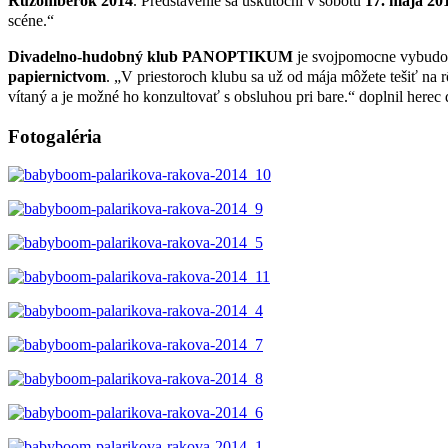
Ružomberok 2014
. Predstavenie sa uskutoční v sobotu
17. mája 2
scéne.“
Divadelno-hudobný klub PANOPTIKUM
je svojpomocne vybudov
papiernictvom
. „V priestoroch klubu sa už od mája môžete tešiť na r
vítaný a je možné ho konzultovať s obsluhou pri bare.“ doplnil he
Fotogaléria