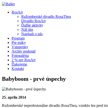
RosArt
Ružomberské divadlo RosaThea
Divadlo RosArt
Ďalšie aktivity
Náš tím
Napísali o nás
Program
Pre psíky
Vstupenky
Archív podujatí
Fotogaléria
2 % pre RosArt
Ďakujeme
Kontakt
Babyboom - prvé úspechy
25. apríla 2014
Ružomberské neprofesionálne divadlo RosaThea, vzniklo len pred tr