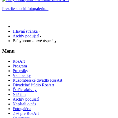
Prezrite si celú fotogalériu...
Hlavná stránka
-
Archív podujatí
-
Babyboom - prvé úspechy
Menu
RosArt
Program
Pre psíky
Vstupenky
Ružomberské divadlo RosArt
Divadelné štúdio RosArt
Ďalšie aktivity
Náš tím
Archív podujatí
Napísali o nás
Fotogaléria
2 % pre RosArt