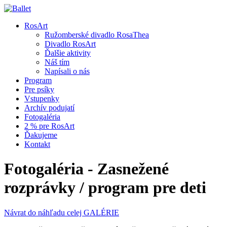
RosArt
Ružomberské divadlo RosaThea
Divadlo RosArt
Ďalšie aktivity
Náš tím
Napísali o nás
Program
Pre psíky
Vstupenky
Archív podujatí
Fotogaléria
2 % pre RosArt
Ďakujeme
Kontakt
Fotogaléria - Zasnežené
rozprávky / program pre deti
Návrat do náhľadu celej GALÉRIE