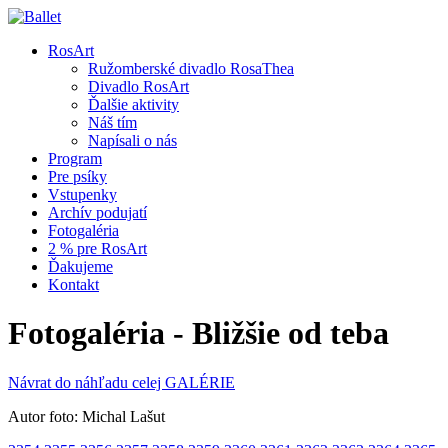
RosArt
Ružomberské divadlo RosaThea
Divadlo RosArt
Ďalšie aktivity
Náš tím
Napísali o nás
Program
Pre psíky
Vstupenky
Archív podujatí
Fotogaléria
2 % pre RosArt
Ďakujeme
Kontakt
Fotogaléria - Bližšie od teba
Návrat do náhľadu celej GALÉRIE
Autor foto: Michal Lašut