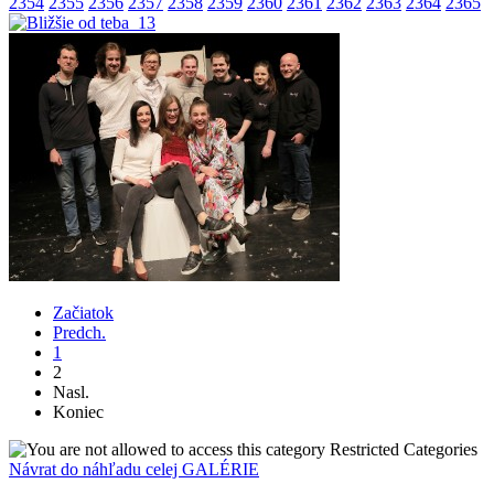
2354
2355
2356
2357
2358
2359
2360
2361
2362
2363
2364
2365
Začiatok
Predch.
1
2
Nasl.
Koniec
Restricted Categories
Návrat do náhľadu celej GALÉRIE