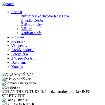
RosArt
Ružomberské divadlo RosaThea
Divadlo RosArt
Ďalšie aktivity
Náš tím
Napísali o nás
Program
Pre psíky
Vstupenky
Archív podujatí
Fotogaléria
2 % pre RosArt
Ďakujeme
Kontakt