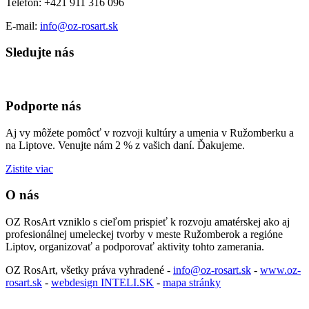
Telefón: +421 911 316 096
E-mail:
info@oz-rosart.sk
Sledujte nás
Podporte nás
Aj vy môžete pomôcť v rozvoji kultúry a umenia v Ružomberku a
na Liptove. Venujte nám 2 % z vašich daní. Ďakujeme.
Zistite viac
O nás
OZ RosArt vzniklo s cieľom prispieť k rozvoju amatérskej ako aj
profesionálnej umeleckej tvorby v meste Ružomberok a regióne
Liptov, organizovať a podporovať aktivity tohto zamerania.
OZ RosArt, všetky práva vyhradené -
info@oz-rosart.sk
-
www.oz-
rosart.sk
-
webdesign INTELI.SK
-
mapa stránky