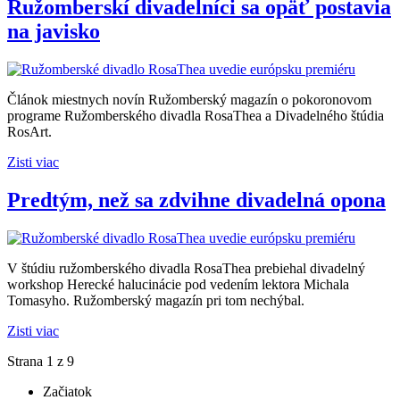
Ružomberskí divadelníci sa opäť postavia
na javisko
Článok miestnych novín Ružomberský magazín o pokoronovom
programe Ružomberského divadla RosaThea a Divadelného štúdia
RosArt.
Zisti viac
Predtým, než sa zdvihne divadelná opona
V štúdiu ružomberského divadla RosaThea prebiehal divadelný
workshop Herecké halucinácie pod vedením lektora Michala
Tomasyho. Ružomberský magazín pri tom nechýbal.
Zisti viac
Strana 1 z 9
Začiatok