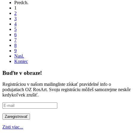
Predch.
1
2
3
4
5
6
7
8
9
Nasl.
Koniec
Buďte v obraze!
Registráciou v našom mailingliste získať pravidelné info o
podujatiach OZ RosArt. Svoju registráciu môžeš samozrejme neskôr
kedykoľvek zrušiť.
Zisti viac...